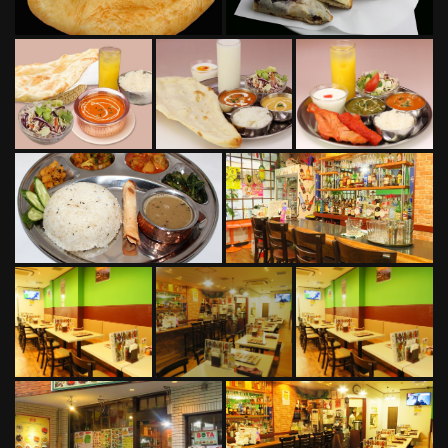
この店舗情報をシェアする
PHOTO | BOTA アジアンダイニング＆バー
千葉県柏市東上町1-11
https://bota.owst.jp/gallery
お店情報をコピー
閉じる