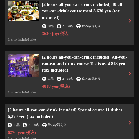
[2 hours all-you-can-drink included] 10 all-
you-can-drink course meal 3,630 yen (tax
included)
10品
2
～
30名
飲み放題あり
3630 jpy
(税込)
It is tax-included price.
[2 hours all-you-can-drink included] All-you-
can-eat and drink course 11 dishes 4,818 yen
(tax included)
11品
2
～
30名
飲み放題あり
4818 yen
(税込)
It is tax-included price.
[2 hours all-you-can-drink included] Special course 11 dishes
この店舗情報をシェアする
6,270 yen (tax included)
11品
2
～
30名
飲み放題あり
☆Half price☆ [Chicken Tikka] 4 pieces: 825 yen → 412 yen or
6270 yen
(税込)
2 pieces: 440 yen → 220 yen (tax included) ♪ | BOTA アジアン
It is tax-included price.