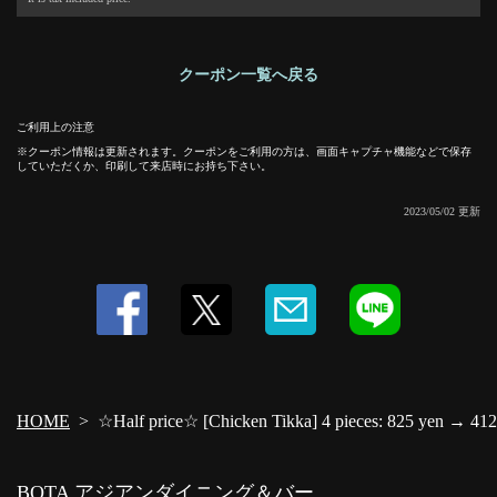
ダイニング＆バー
千葉県柏市東上町1-11
https://bota.owst.jp/coupons/11606233
クーポン一覧へ戻る
お店情報をコピー
ご利用上の注意
クーポン情報は更新されます。クーポンをご利用の方は、画面キャプチャ機能などで保存
していただくか、印刷して来店時にお持ち下さい。
2023/05/02 更新
閉じる
HOME
☆Half price☆ [Chicken Tikka] 4 pieces: 825 yen → 412 
BOTA アジアンダイニング＆バー