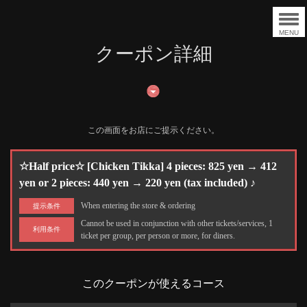
MENU
クーポン詳細
この画面をお店にご提示ください。
☆Half price☆ [Chicken Tikka] 4 pieces: 825 yen → 412
yen or 2 pieces: 440 yen → 220 yen (tax included) ♪
When entering the store & ordering
提示条件
Cannot be used in conjunction with other tickets/services, 1
利用条件
ticket per group, per person or more, for diners.
このクーポンが使えるコース