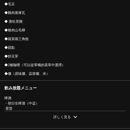
◆毛豆
◆雞肉塞庫瓦
◆ 唐杜里雞
◆豬肉山毛櫸
◆薩莫薩三角餃
◆甜點
◆炒豆芽
◆2種咖哩（可以從單獨的菜單中選擇）
◆馕（原味馕、蒜蓉馕、米）
飲み放題メニュー
啤酒
この店舗情報をシェアする
・朝日生啤酒（中盃）
·霍普
·酸
【含2小時無限暢飲】無限暢飲套餐11道菜4,818日圓（含
詳しく見る
・柚子酸 / 萊姆酸 / 荔枝酸 / 巨峰酸 / 萊姆酸 / 檸檬酸 / 蘋果酸 / 葡萄柚酸 / 烏龍
稅） | BOTA アジアンダイニング＆バー
酸 / 綠茶酸
·燒酒