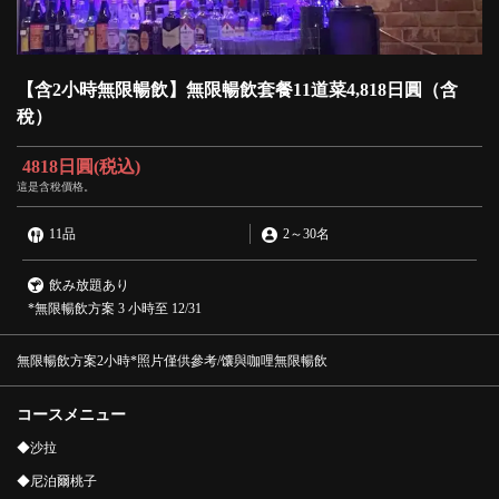
【含2小時無限暢飲】無限暢飲套餐11道菜4,818日圓（含
稅）
4818日圓
(税込)
這是含稅價格。
11品
2
～
30名
飲み放題あり
*無限暢飲方案 3 小時至 12/31
無限暢飲方案2小時*照片僅供參考/馕與咖哩無限暢飲
コースメニュー
◆沙拉
◆尼泊爾桃子