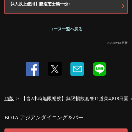
【4人以上使用】贈送芝士馕一份♪
コース一覧へ戻る
2025/02/13 更新
頭版
【含2小時無限暢飲】無限暢飲套餐11道菜4,818日圓
BOTA アジアンダイニング＆バー