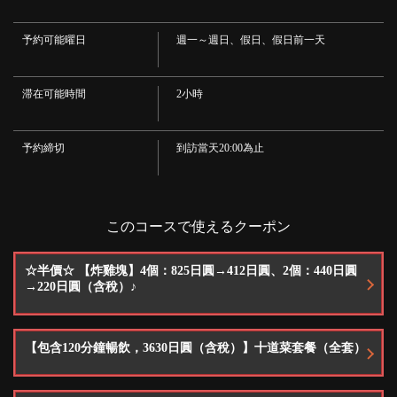
千葉県柏市東上町1-11
· 寶藏
https://bota.owst.jp/courses/10440847
·清酒
予約可能曜日
週一～週日、假日、假日前一天
·雞尾酒
・金袋酒/金可樂/伏特加補品/莫斯科騾子/伏特加可樂/卡西斯蘇打水/卡西斯烏龍/
お店情報をコピー
卡西斯拉西/卡西斯橙子
·威士忌
滞在可能時間
2小時
・鹿角/黑色短褲
·葡萄酒
·紅色·白色
予約締切
到訪當天20:00為止
·軟飲料
・烏龍茶/拉西/芒果拉西/馬薩拉茶（熱/冰）/咖啡（熱/冰）/柳橙汁/芒果汁/可樂/
閉じる
薑汁汽水
このコースで使えるクーポン
☆半價☆ 【炸雞塊】4個：825日圓→412日圓、2個：440日圓
→220日圓（含稅）♪
【包含120分鐘暢飲，3630日圓（含稅）】十道菜套餐（全套）