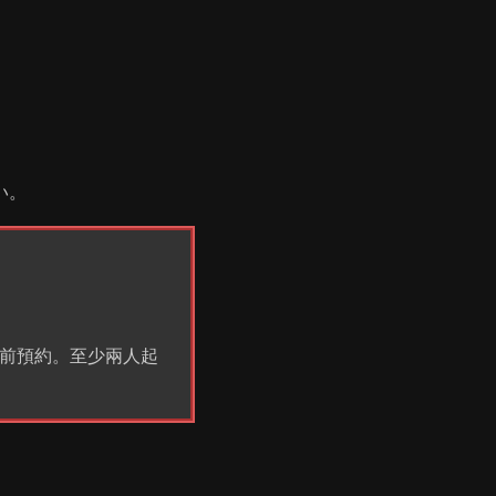
い。
前預約。至少兩人起