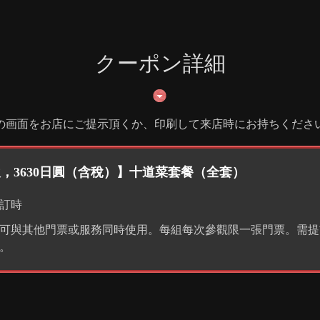
クーポン詳細
の画面をお店にご提示頂くか、印刷して来店時にお持ちくださ
飲，3630日圓（含稅）】十道菜套餐（全套）
訂時
可與其他門票或服務同時使用。每組每次參觀限一張門票。需提
。