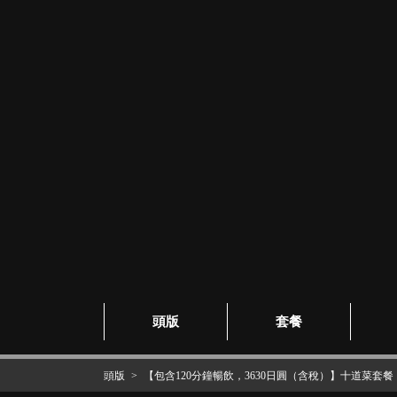
頭版
套餐
頭版
【包含120分鐘暢飲，3630日圓（含稅）】十道菜套