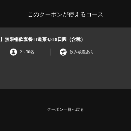
このクーポンが使えるコース
】無限暢飲套餐11道菜4,818日圓（含稅）
2
～
30名
飲み放題あり
クーポン一覧へ戻る