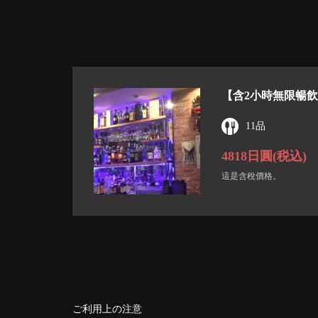
【含2小時無限暢飲
11品
4818日圓
(税込)
這是含稅價格。
ご利用上の注意