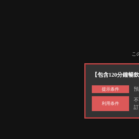
こ
【包含120分鐘暢
預
提示条件
不
利用条件
訂