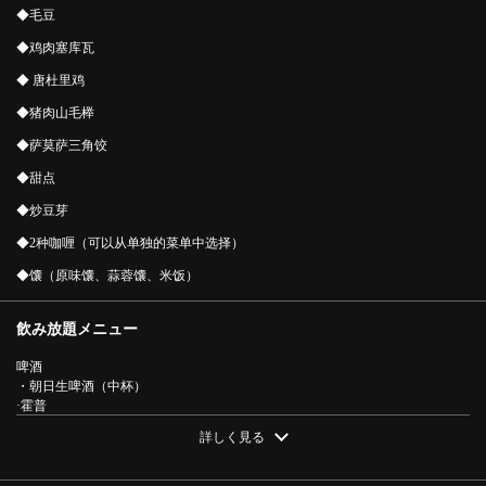
◆毛豆
◆鸡肉塞库瓦
◆ 唐杜里鸡
◆猪肉山毛榉
◆萨莫萨三角饺
◆甜点
◆炒豆芽
◆2种咖喱（可以从单独的菜单中选择）
◆馕（原味馕、蒜蓉馕、米饭）
飲み放題メニュー
啤酒
・朝日生啤酒（中杯）
この店舗情報をシェアする
·霍普
·酸
詳しく見る
・柚子酸/酸橘酸/荔枝酸/巨峰酸/酸橙酸/柠檬酸/苹果酸/葡萄柚酸/乌龙高级/绿茶
【含2小时无限畅饮】无限畅饮套餐11道菜4,818日元（含
高级
税） | BOTA アジアンダイニング＆バー
·烧酒