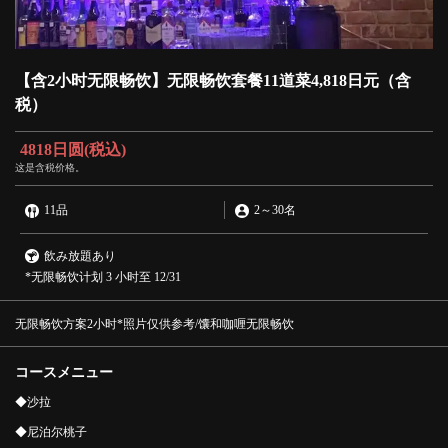
【含2小时无限畅饮】无限畅饮套餐11道菜4,818日元（含
税）
4818日圆
(税込)
这是含税价格。
11品
2
～
30名
飲み放題あり
*无限畅饮计划 3 小时至 12/31
无限畅饮方案2小时*照片仅供参考/馕和咖喱无限畅饮
コースメニュー
◆沙拉
◆尼泊尔桃子