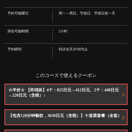
千葉県柏市東上町1-11
· 宝藏
https://bota.owst.jp/courses/10440847
·清酒
予約可能曜日
周一～周日、节假日、节假日前一天
·鸡尾酒
・金袋酒/金可乐/伏特加汤力水/莫斯科骡子/伏特加可乐/卡西斯汽水/卡西斯乌龙/
お店情報をコピー
卡西斯拉西/卡西斯橙子
·威士忌
滞在可能時間
2小时
・鹿角/黑色短裤
·葡萄酒
·红色·白色
予約締切
到访当天20:00为止
·软饮料
・乌龙茶/拉西/芒果拉西/马萨拉茶（热/冰）/咖啡（热/冰）/橙汁/芒果汁/可乐/姜
汁汽水
閉じる
このコースで使えるクーポン
☆半价☆ 【炸鸡块】4个：825日元→412日元、2个：440日元
→220日元（含税）♪
【包含120分钟畅饮，3630日元（含税）】十道菜套餐（全套）