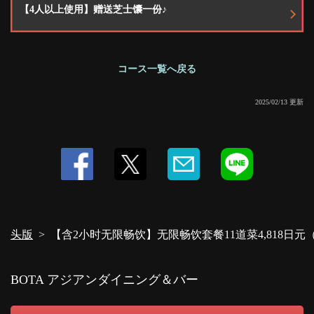
【4人以上使用】赠送芝士馕一份♪
コース一覧へ戻る
2025/02/13 更新
头版
【含2小时无限畅饮】无限畅饮套餐11道菜4,818日元
BOTA アジアンダイニング＆バー