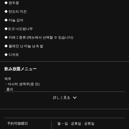
◆ 완두콩
◆ 탄도리 치킨
◆ 마늘 감자
◆포크 너도밤나무
◆ 카레 2 종류 (메뉴에서 선택할 수 있습니다)
◆ 플레인 난 마늘 낭 & 쌀
◆ 디저트
飲み放題メニュー
この店舗情報をシェアする
맥주
・아사히 생맥주(중 잔)
【2시간 음료 무제한 포함】코스 요리 음료 무제한 10품
· 홉피
3630엔(부가세 포함) | BOTA アジアンダイニング＆バー
사워
詳しく見る
千葉県柏市東上町1-11
・유자 사워/스다치 사워/라이치 사워/거봉 사워/라임 사워/레몬 사워/애플 사워/
자몽 사워/우롱 하이/녹차 하이
https://bota.owst.jp/courses/10440846
술
· 술
お店情報をコピー
칵테일
予約可能曜日
월 ~ 일 · 공휴일 · 공휴일
・진백/진코크/워커토닉/모스코뮈/우오카 코크/카시스 소다/카시스 우롱/카시스