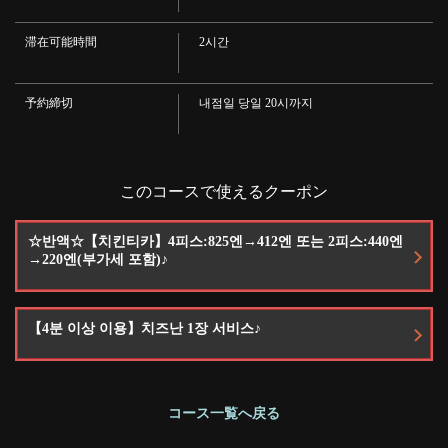
러시/카시스 오렌지
위스키
・각/블랙 니카
滞在可能時間
2시간
와인
빨강 흰색
· 소프트 드링크
予約締切
내점일 당일 20시까지
閉じる
・우롱 차/러시/망고 러시/마사라티(핫/아이스)/커피(핫/아이스)/오렌지 주스/망
고 주스/콜라/진저에일
このコースで使えるクーポン
☆반액☆【치킨티카】4피스:825엔→412엔 또는 2피스:440엔
→220엔(부가세 포함)♪
【4분 이상 이용】치즈난 1장 서비스♪
コース一覧へ戻る