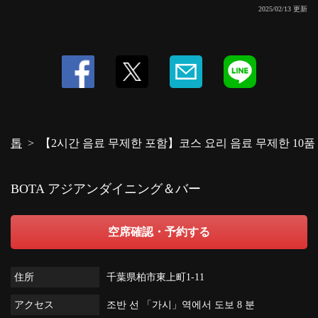
2025/02/13 更新
톱
【2시간 음료 무제한 포함】코스 요리 음료 무제한 10품 3
BOTA アジアンダイニング＆バー
空席確認・予約する
住所
千葉県柏市東上町1-11
アクセス
조반 선 「가시」역에서 도보 8 분